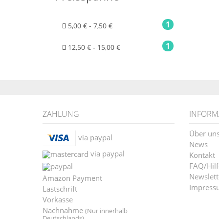
1
5,00 € - 7,50 €
1
12,50 € - 15,00 €
ZAHLUNG
INFORM
Über un
via paypal
News
via paypal
Kontakt
FAQ/Hilf
Newslett
Amazon Payment
Impress
Lastschrift
Vorkasse
Nachnahme
(Nur innerhalb
Deutschlands)