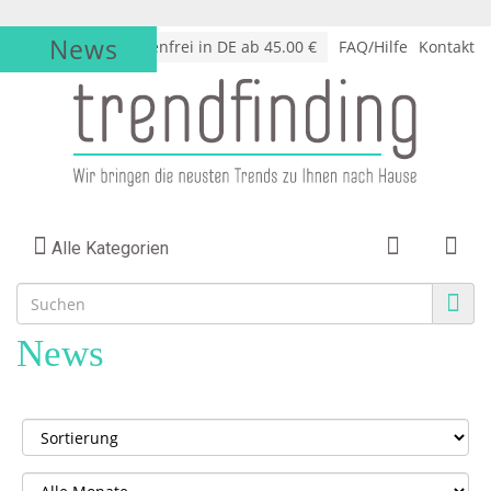
News
√
Versandkostenfrei in DE ab 45.00 €
FAQ/Hilfe
Kontakt
Alle Kategorien
News