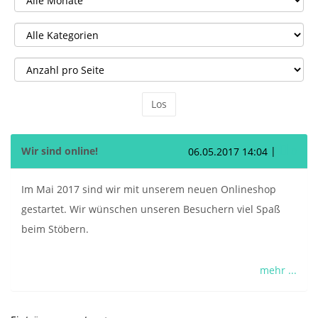
Los
Wir sind online!
|
Komm
06.05.2017 14:04
0
Im Mai 2017 sind wir mit unserem neuen Onlineshop
gestartet. Wir wünschen unseren Besuchern viel Spaß
beim Stöbern.
mehr ...