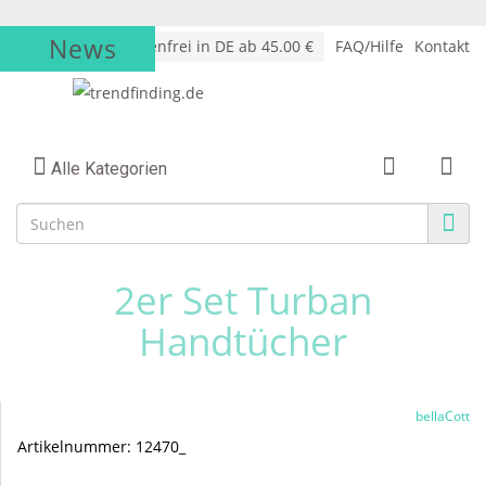
News
√
Versandkostenfrei in DE ab 45.00 €
FAQ/Hilfe
Kontakt
Alle Kategorien
2er Set Turban
Handtücher
bellaCott
Artikelnummer:
12470_