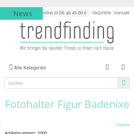
News
√
Versandkostenfrei in DE ab 45.00 €
FAQ/Hilfe
Kontakt
Alle Kategorien
Fotohalter Figur Badenixe
Cepewa
Artikelnummer:
2000