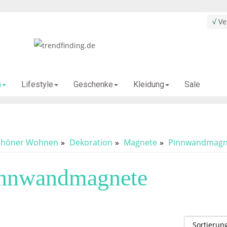
√
Ver
Sale
n
Lifestyle
Geschenke
Kleidung
chöner Wohnen
Dekoration
Magnete
Pinnwandmagn
nnwandmagnete