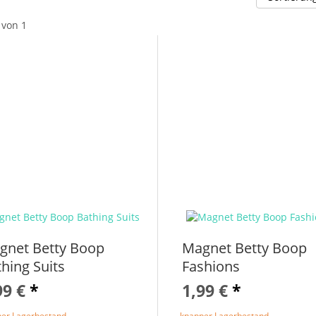
von 1
gnet Betty Boop
Magnet Betty Boop
hing Suits
Fashions
99 €
*
1,99 €
*
er Lagerbestand
knapper Lagerbestand