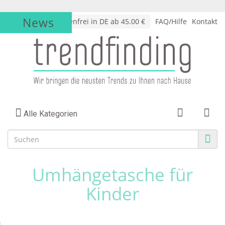
News
√
Versandkostenfrei in DE ab 45.00 €
FAQ/Hilfe
Kontakt
Alle Kategorien
Umhängetasche für
Kinder