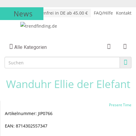
News
√
Versandkostenfrei in DE ab 45.00 €
FAQ/Hilfe
Kontakt
Alle Kategorien
Wanduhr Ellie der Elefant
Present Time
Artikelnummer:
JIP0766
EAN:
8714302557347