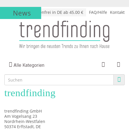
News
√
Versandkostenfrei in DE ab 45.00 €
FAQ/Hilfe
Kontakt
Alle Kategorien
trendfinding
trendfinding GmbH
Am Vogelsang 23
Nordrhein-Westfalen
50374 Erftstadt, DE