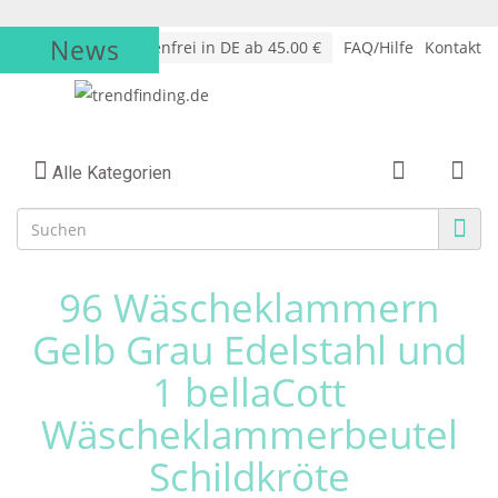
News
√
Versandkostenfrei in DE ab 45.00 €
FAQ/Hilfe
Kontakt
Alle Kategorien
96 Wäscheklammern
Gelb Grau Edelstahl und
1 bellaCott
Wäscheklammerbeutel
Schildkröte