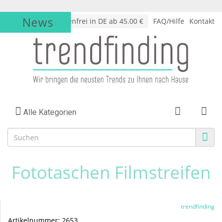
News
√
Versandkostenfrei in DE ab 45.00 €
FAQ/Hilfe
Kontakt
Alle Kategorien
Fototaschen Filmstreifen
trendfinding
Artikelnummer:
2653