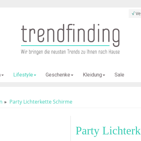
√
Ver
Sale
n
Lifestyle
Geschenke
Kleidung
en
Party Lichterkette Schirme
Party Lichter