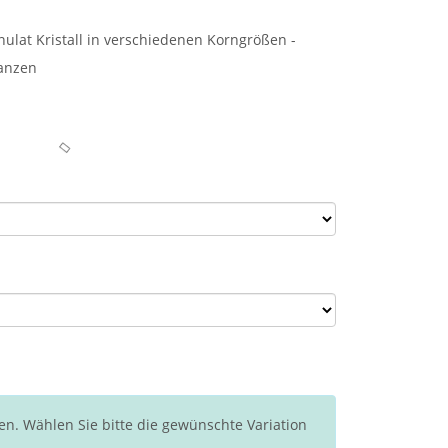
lat Kristall in verschiedenen Korngrößen -
lanzen
en. Wählen Sie bitte die gewünschte Variation