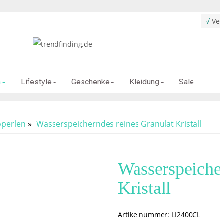
√
Ver
Sale
n
Lifestyle
Geschenke
Kleidung
perlen
Wasserspeicherndes reines Granulat Kristall
Wasserspeiche
Kristall
Artikelnummer:
LI2400CL